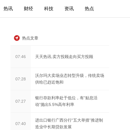
热讯
财经
科技
资讯
热点
热点文章
天天热讯:卖方投顾走向买方投顾
07:46
沃尔玛大卖场业态转型升级，传统卖场
07:28
供给已趋近饱和
银行存款利率处于低位，有“贴息活
07:27
动”抛出5.5%高年利率
进出口银行广西分行“五大举措”推进制
07:40
造业中长期贷款发展