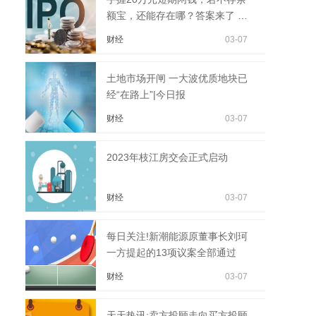
额宝，还能存在哪？答案来了 世
界观速讯
财经
03-07
土地市场开闸 一大波优质地块已
经“在路上”|今日报
财经
03-07
2023年枝江房交会正式启动
财经
03-07
每日关注!新潮能源原董事长刘珂
一方提起的13项议案全部通过
财经
03-07
天天热讯:卖方投顾走向买方投顾