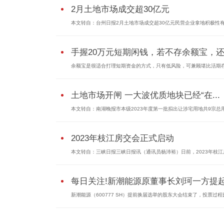
2月土地市场成交超30亿元
本文转自：台州日报2月土地市场成交超30亿元民营企业拿地积极性有所
手握20万元短期闲钱，若不存余额宝，还.
余额宝是很适合打理短期资金的方式，只有低风险，可兼顾堪比活期存.
土地市场开闸 一大波优质地块已经“在...
本文转自：南湖晚报市本级2023年度第一批拟出让涉宅用地共9宗总用地
2023年枝江房交会正式启动
本文转自：三峡日报三峡日报讯（通讯员杨沛裕）日前，2023年枝江房.
每日关注!新潮能源原董事长刘珂一方提起.
新潮能源（600777 SH）提前换届选举的股东大会结束了，投票过程比.