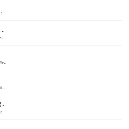
...
..
..
...
..
..
..