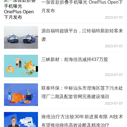
一加首款折叠手机曝光 OnePlus Open下
月发布
2023-07-07
源自福特超级平台，江铃福特新款轻客来
袭
2023-07-07
三峡新材：前海佳浩减持437万股
2023-07-07
联泰环保：中标汕头市澄海区莲下污水处
理厂二期及配套管网完善建设项目
2023-07-07
痤疮治疗方法较30年前进展有限 AI技术
有望推动痤疮高效诊断及精准治疗