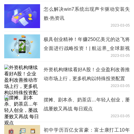
怎么解决win7系统出现声卡驱动安装失
败-热资讯
2023-03-05
极具创业精神！年赚250亿美元的达飞将
全面进行战略投资！| 航运界_全球新视
2023-03-05
野
外资机构继续看好A股！企业盈利改善推
动市场上行，更多机构以特殊投资配置
2023-03-05
摆摊、剧本杀、奶茶店…年轻人创业，屡
战屡败又再战 每日观点
2023-03-05
初中学历百亿女富豪：富士康打工10年