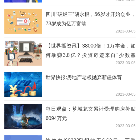
四川“破烂王”胡永根，56岁才开始创业，
73岁成为亿万富翁
2023-03-05
【世界播资讯】38000倍！1万本金，如
何暴赚3.8亿？投资奇迹来自"少数赢
2023-03-05
家"！股市有无"藏宝图"？这四点至关重
要
世界快报:房地产老板抛弃新疆体育
2023-03-05
每日观点：芗城龙文累计受理购房补贴
6094万元
2023-03-05