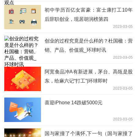
初中学历百亿女富豪：富士康打工10年
后辞职创业，现居胡润榜第四
2023-03-05
创业的过程究竟是什么样的？杜国楹：营
销、产品、价值观_环球时讯
2023-03-05
阿宽食品冲A有新进展，茅台、高瓴是股
东，给麻六记“打工”|环球即时
2023-03-05
喜迎iPhone 14跌破5000元
2023-03-05
国与家撞了个满怀,下一句（国与家撞了