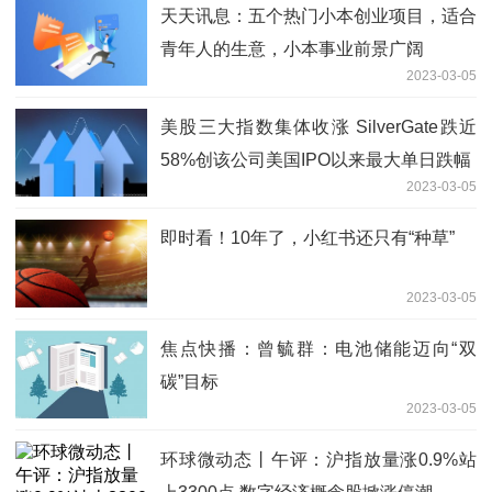
我！
天天讯息：五个热门小本创业项目，适合
青年人的生意，小本事业前景广阔
2023-03-05
美股三大指数集体收涨 SilverGate跌近
58%创该公司美国IPO以来最大单日跌幅
2023-03-05
即时看！10年了，小红书还只有“种草”
2023-03-05
焦点快播：曾毓群：电池储能迈向“双
碳”目标
2023-03-05
环球微动态丨午评：沪指放量涨0.9%站