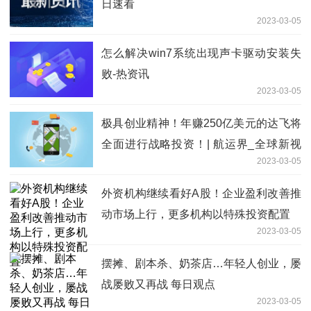
日速看
2023-03-05
怎么解决win7系统出现声卡驱动安装失
败-热资讯
2023-03-05
极具创业精神！年赚250亿美元的达飞将
全面进行战略投资！| 航运界_全球新视
2023-03-05
野
外资机构继续看好A股！企业盈利改善推
动市场上行，更多机构以特殊投资配置
2023-03-05
摆摊、剧本杀、奶茶店…年轻人创业，屡
战屡败又再战 每日观点
2023-03-05