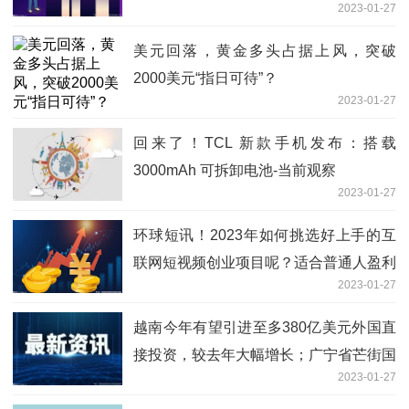
2023-01-27
美元回落，黄金多头占据上风，突破
2000美元“指日可待”？
2023-01-27
回来了！TCL 新款手机发布：搭载
3000mAh 可拆卸电池-当前观察
2023-01-27
环球短讯！2023年如何挑选好上手的互
联网短视频创业项目呢？适合普通人盈利
2023-01-27
的好项目?
越南今年有望引进至多380亿美元外国直
接投资，较去年大幅增长；广宁省芒街国
2023-01-27
际口岸从1月30日取消跨境代驾