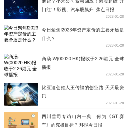
泄密？小米公司紧急回应！港股超级“开
门红”！影视、汽车股飙升_焦点日报
2023-01-28
今日聚焦!2023年资产定价的主要矛盾是
什么？
2023-01-28
商汤-W(00020.HK)报收于2.26港元 全球
播报
2023-01-28
比亚迪创始人王传福的创业路-天天最资
讯
2023-01-28
西川善司专访山内一典：何为《GT 赛
车》的究极目标？ 环球今日报