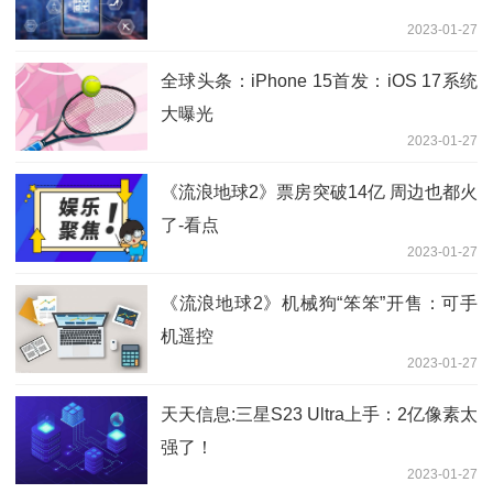
2023-01-27
全球头条：iPhone 15首发：iOS 17系统
大曝光
2023-01-27
《流浪地球2》票房突破14亿 周边也都火
了-看点
2023-01-27
《流浪地球2》机械狗“笨笨”开售：可手
机遥控
2023-01-27
天天信息:三星S23 Ultra上手：2亿像素太
强了！
2023-01-27