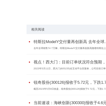
关键词：
特斯拉汽车
特斯拉属于什么档次
相关阅读
特斯拉ModelY交付量再创新高 去年全球..
去年全球销售74 7万辆，特斯拉ModelY交付量再创新高随着特斯拉上海
视点！西大门：目前订单状况符合预期，..
2023年5月11日，西大门(605155)在互动平台回复称，公司目前订单状
锐奇股份(300126)报收于5.72元，下跌1.7.
截至2023年5月9日收盘，锐奇股份(300126)报收于5 72元，下跌1 72
当前速读：海峡创新(300300)报收于4.6元.