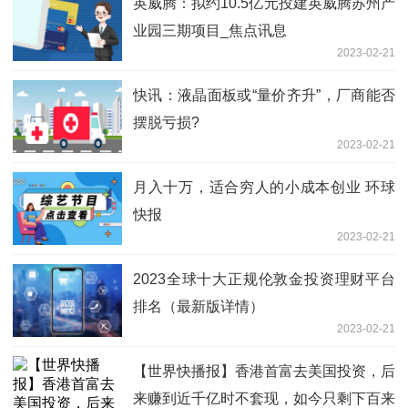
英威腾：拟约10.5亿元投建英威腾苏州产
业园三期项目_焦点讯息
2023-02-21
快讯：液晶面板或“量价齐升”，厂商能否
摆脱亏损?
2023-02-21
月入十万，适合穷人的小成本创业 环球
快报
2023-02-21
2023全球十大正规伦敦金投资理财平台
排名（最新版详情）
2023-02-21
【世界快播报】香港首富去美国投资，后
来赚到近千亿时不套现，如今只剩下百来