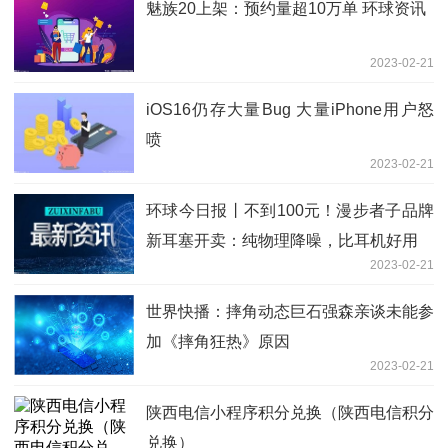
魅族20上架：预约量超10万单 环球资讯
2023-02-21
iOS16仍存大量Bug 大量iPhone用户怒
喷
2023-02-21
环球今日报丨不到100元！漫步者子品牌
新耳塞开卖：纯物理降噪，比耳机好用
2023-02-21
世界快播：摔角动态巨石强森亲谈未能参
加《摔角狂热》原因
2023-02-21
陕西电信小程序积分兑换（陕西电信积分
兑换）