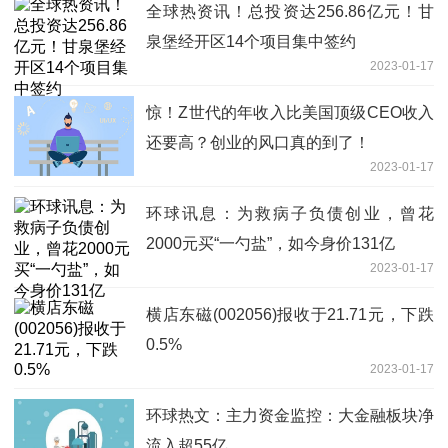
全球热资讯！总投资达256.86亿元！甘
泉堡经开区14个项目集中签约
2023-01-17
惊！Z世代的年收入比美国顶级CEO收入
还要高？创业的风口真的到了！
2023-01-17
环球讯息：为救病子负债创业，曾花
2000元买“一勺盐”，如今身价131亿
2023-01-17
横店东磁(002056)报收于21.71元，下跌
0.5%
2023-01-17
环球热文：主力资金监控：大金融板块净
流入超55亿