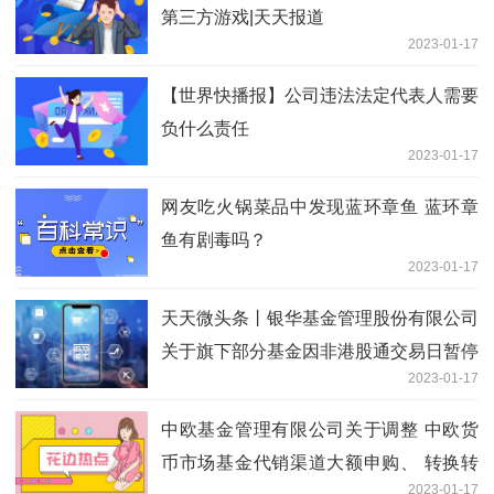
第三方游戏|天天报道
2023-01-17
【世界快播报】公司违法法定代表人需要
负什么责任
2023-01-17
网友吃火锅菜品中发现蓝环章鱼 蓝环章
鱼有剧毒吗？
2023-01-17
天天微头条丨银华基金管理股份有限公司
关于旗下部分基金因非港股通交易日暂停
2023-01-17
及恢复申购、赎回、转换（如有）及定期
定额投资业务的公告
中欧基金管理有限公司关于调整 中欧货
币市场基金代销渠道大额申购、 转换转
2023-01-17