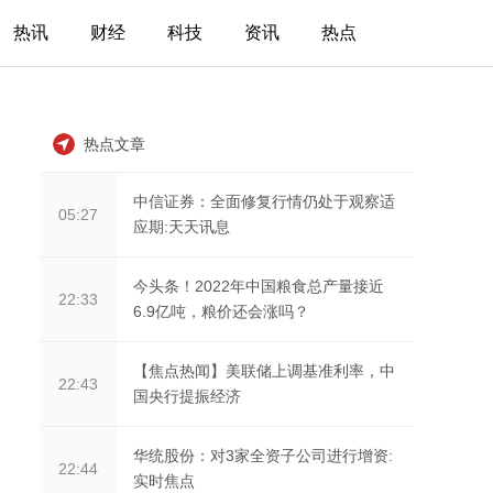
热讯
财经
科技
资讯
热点
热点文章
中信证券：全面修复行情仍处于观察适
05:27
应期:天天讯息
今头条！2022年中国粮食总产量接近
22:33
6.9亿吨，粮价还会涨吗？
【焦点热闻】美联储上调基准利率，中
22:43
国央行提振经济
华统股份：对3家全资子公司进行增资:
22:44
实时焦点