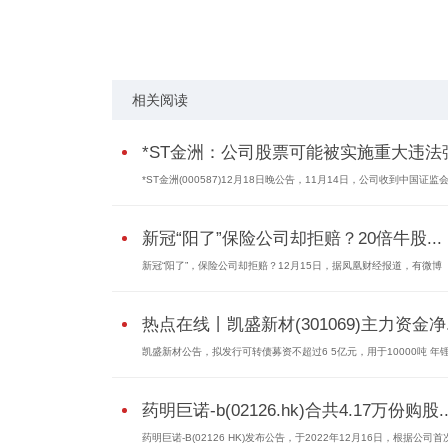
关键词：
公司股票
中国证监会
持续关注
相关阅读
*ST金洲：公司股票可能被实施重大违法强.
*ST金洲(000587)12月18日晚公告，11月14日，公司收到中国证监会下
新冠“阳了”保险公司却拒赔？20倍牛股...
新冠“阳了”，保险公司却拒赔？12月15日，据凤凰财经报道，有微博
热点在线丨凯盛新材(301069)主力资金净.
凯盛新材公告，拟发行可转债募资不超过6 5亿元，用于10000吨 年锂.
药明巨诺-b(02126.hk)合共4.17万份购股..
药明巨诺-B(02126 HK)发布公告，于2022年12月16日，根据公司首次