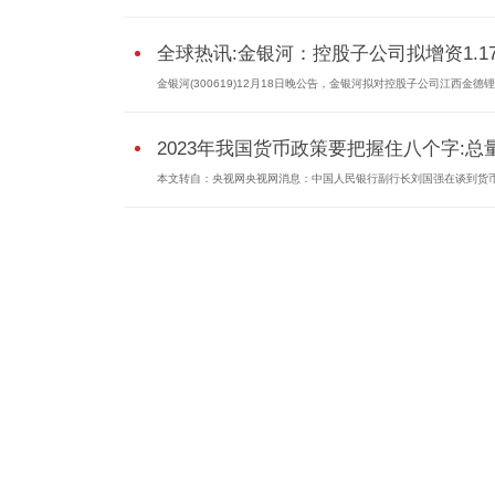
全球热讯:金银河：控股子公司拟增资1.1
金银河(300619)12月18日晚公告，金银河拟对控股子公司江西金德锂新
2023年我国货币政策要把握住八个字:总量.
本文转自：央视网央视网消息：中国人民银行副行长刘国强在谈到货币.