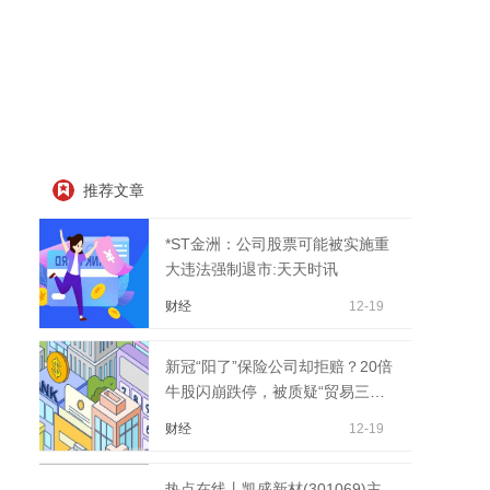
推荐文章
*ST金洲：公司股票可能被实施重
大违法强制退市:天天时讯
财经
12-19
新冠“阳了”保险公司却拒赔？20倍
牛股闪崩跌停，被质疑“贸易三角”
天天热讯
财经
12-19
热点在线丨凯盛新材(301069)主