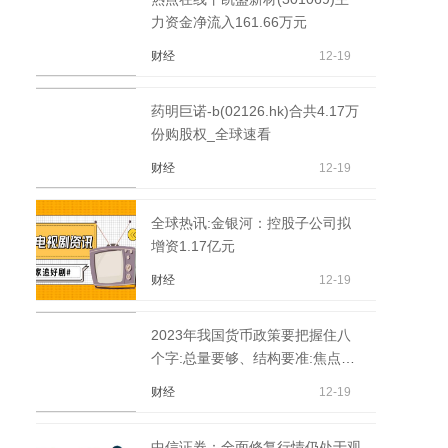
力资金净流入161.66万元
财经
12-19
药明巨诺-b(02126.hk)合共4.17万
份购股权_全球速看
财经
12-19
全球热讯:金银河：控股子公司拟
增资1.17亿元
财经
12-19
2023年我国货币政策要把握住八
个字:总量要够、结构要准:焦点简
讯
财经
12-19
中信证券：全面修复行情仍处于观