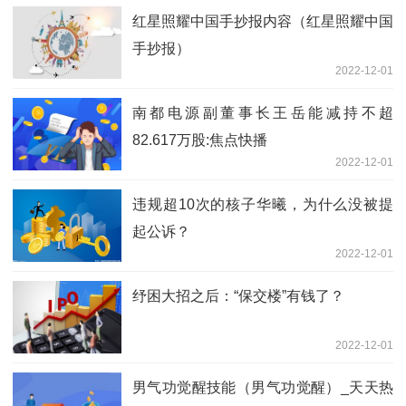
红星照耀中国手抄报内容（红星照耀中国
手抄报）
2022-12-01
南都电源副董事长王岳能减持不超
82.617万股:焦点快播
2022-12-01
违规超10次的核子华曦，为什么没被提
起公诉？
2022-12-01
纾困大招之后：“保交楼”有钱了？
2022-12-01
男气功觉醒技能（男气功觉醒）_天天热