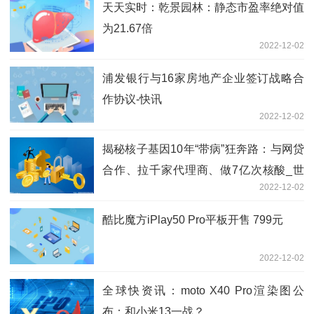
天天实时：乾景园林：静态市盈率绝对值
为21.67倍
2022-12-02
浦发银行与16家房地产企业签订战略合
作协议-快讯
2022-12-02
揭秘核子基因10年“带病”狂奔路：与网贷
合作、拉千家代理商、做7亿次核酸_世
2022-12-02
界最新
酷比魔方iPlay50 Pro平板开售 799元
2022-12-02
全球快资讯：moto X40 Pro渲染图公
布：和小米13一战？