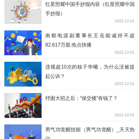
红星照耀中国手抄报内容（红星照耀中国
手抄报）
2022-12-01
南都电源副董事长王岳能减持不超
82.617万股:焦点快播
2022-12-01
违规超10次的核子华曦，为什么没被提
起公诉？
2022-12-01
纾困大招之后：“保交楼”有钱了？
2022-12-01
男气功觉醒技能（男气功觉醒）_天天热
议