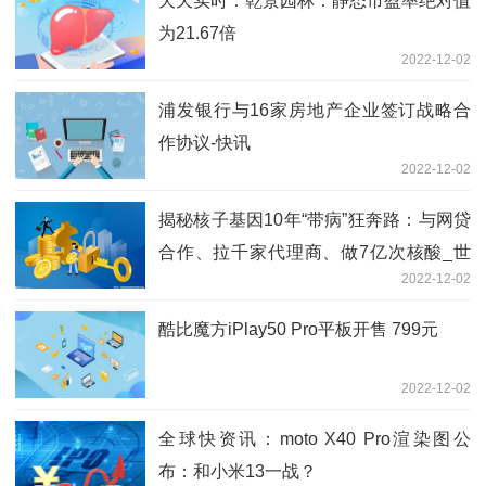
天天实时：乾景园林：静态市盈率绝对值
为21.67倍
2022-12-02
浦发银行与16家房地产企业签订战略合
作协议-快讯
2022-12-02
揭秘核子基因10年“带病”狂奔路：与网贷
合作、拉千家代理商、做7亿次核酸_世
2022-12-02
界最新
酷比魔方iPlay50 Pro平板开售 799元
2022-12-02
全球快资讯：moto X40 Pro渲染图公
布：和小米13一战？